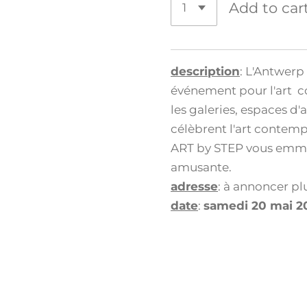
Add to car
description
: L'Antwerp
événement pour l'art c
les galeries, espaces d'
célèbrent l'art contem
ART by STEP vous emmè
amusante.
adresse
: à annoncer pl
date
:
samedi 20 mai 202