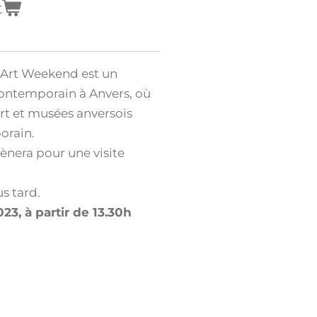
t
 Art Weekend est un
ontemporain à Anvers, où
art et musées anversois
porain.
nera pour une visite
us tard.
3, à partir de 13.30h