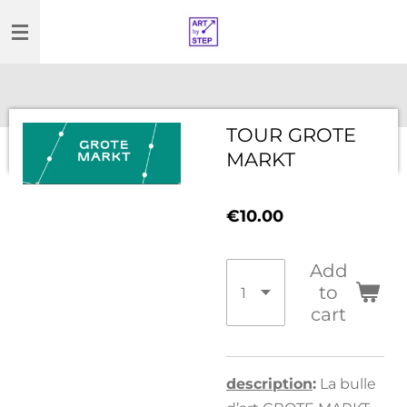
Skip
to
main
content
TOUR GROTE
MARKT
€10.00
Add
to
cart
description
:
La bulle