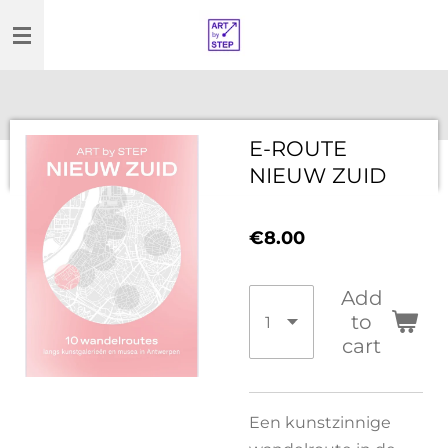
Skip
to
main
content
E-ROUTE
NIEUW ZUID
€8.00
Add
to
cart
Een kunstzinnige