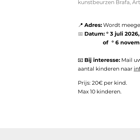
kunstbeurzen Brafa, Art
📍
Adres:
Wordt meegede
📅
Datum:
° 3 juli 202
of ° 6 november 
📧
Bij interesse:
Mail u
aantal kinderen naar
in
Prijs: 20€ per kind.
Max 10 kinderen.