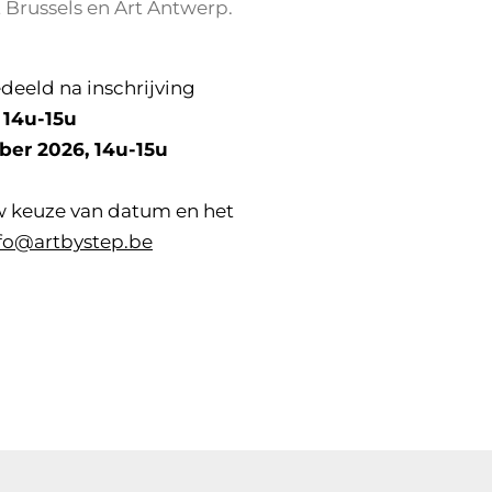
 Brussels en Art Antwerp.
eld na inschrijving
6, 14u-15u
2026, 14u-15u
w keuze van datum en het
fo@artbystep.be