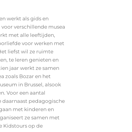
en werkt als gids en
r voor verschillende musea
kt met alle leeftijden,
oorliefde voor werken met
t liefst wil ze ruimte
en, te leren genieten en
m tien jaar werkt ze samen
a zoals Bozar en het
seum in Brussel, alsook
n. Voor een aantal
ze daarnaast pedagogische
e gaan met kinderen en
rganiseert ze samen met
te
Kidstours
op de