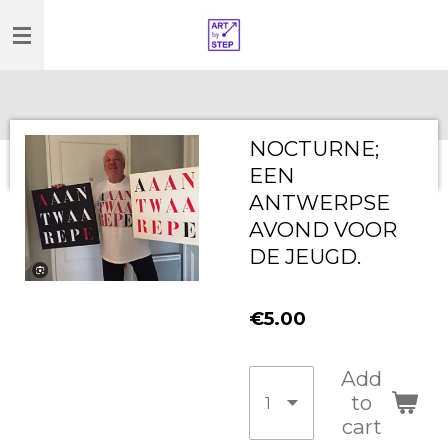
Skip
to
main
content
NOCTURNE;
EEN
ANTWERPSE
AVOND VOOR
DE JEUGD.
€5.00
Add
to
cart