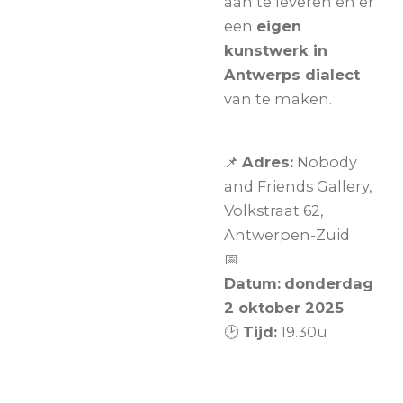
aan te leveren en er
een
eigen
kunstwerk in
Antwerps dialect
van te maken.
📌
Adres:
Nobody
and Friends Gallery,
Volkstraat 62,
Antwerpen-Zuid
📅
Datum:
donderdag
2 oktober 2025
🕑
Tijd:
19.30u