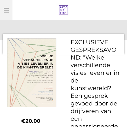
Skip
to
main
content
EXCLUSIEVE
GESPREKSAVO
ND: "Welke
verschillende
visies leven er in
de
kunstwereld?
Een gesprek
gevoed door de
drijfveren van
een
€20.00
gepassioneerde