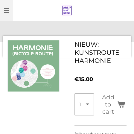
Skip
to
main
content
NIEUW:
KUNSTROUTE
HARMONIE
€15.00
Add
to
cart