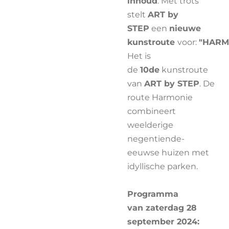
inhoud
: Met trots
stelt
ART by
STEP
een
nieuwe
kunstroute
voor:
"HARM
Het is
de
10de
kunstroute
van
ART by STEP
. De
route Harmonie
combineert
weelderige
negentiende-
eeuwse huizen met
idyllische parken.
Programma
van zaterdag 28
september 2024: