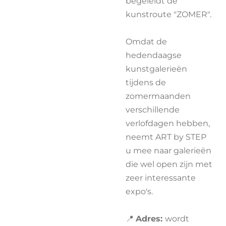
begeleidt de
kunstroute "ZOMER".
Omdat de
hedendaagse
kunstgalerieën
tijdens de
zomermaanden
verschillende
verlofdagen hebben,
neemt ART by STEP
u mee naar galerieën
die wel open zijn met
zeer interessante
expo's.
📍
A
dres:
wordt