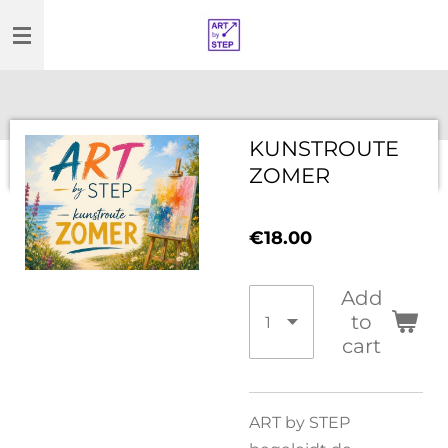
Skip
to
main
content
KUNSTROUTE
ZOMER
€18.00
Add
to
cart
ART by STEP