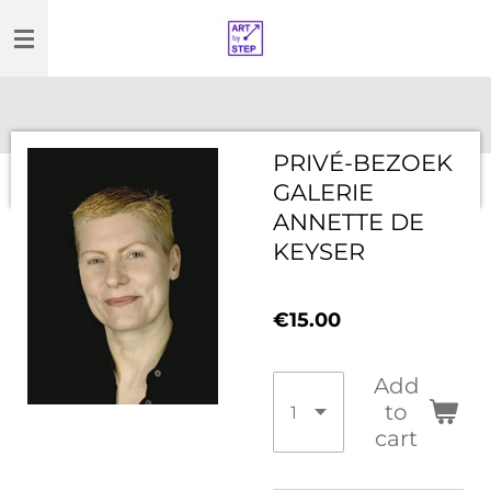
Skip
to
main
content
PRIVÉ-BEZOEK
GALERIE
ANNETTE DE
KEYSER
€15.00
Add
to
cart