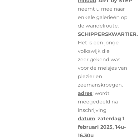
inhoud
:
ART by STEP
neemt u mee naar
enkele galerieën op
de wandelroute:
SCHIPPERSKWARTIER.
Het is een jonge
volkswijk die
zeer gekend was
voor de meisjes van
plezier en
zeemanskroegen.
adres
: wordt
meegedeeld na
inschrijving
datum
:
zaterdag 1
februari 2025, 14u-
16.30u