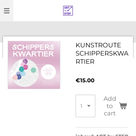
Skip
to
main
content
KUNSTROUTE
SCHIPPERSKWA
RTIER
€15.00
Add
to
cart