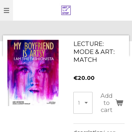
Skip
to
main
content
LECTURE:
MODE & ART:
MATCH
€20.00
Add
to
cart